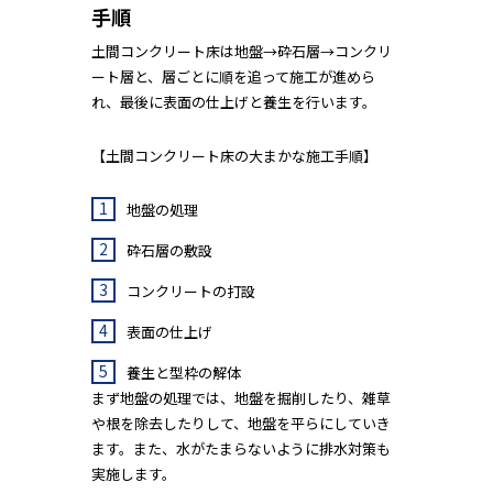
手順
土間コンクリート床は地盤→砕石層→コンクリ
ート層と、層ごとに順を追って施工が進めら
れ、最後に表面の仕上げと養生を行います。
【土間コンクリート床の大まかな施工手順】
地盤の処理
砕石層の敷設
コンクリートの打設
表面の仕上げ
養生と型枠の解体
まず地盤の処理では、地盤を掘削したり、雑草
や根を除去したりして、地盤を平らにしていき
ます。また、水がたまらないように排水対策も
実施します。