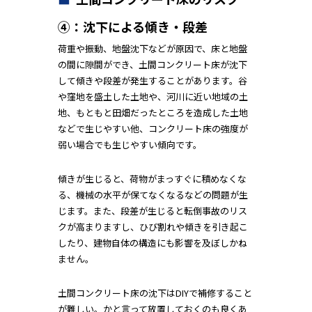
④：沈下による傾き・段差
荷重や振動、地盤沈下などが原因で、床と地盤
の間に隙間ができ、土間コンクリート床が沈下
して傾きや段差が発生することがあります。谷
や窪地を盛土した土地や、河川に近い地域の土
地、もともと田畑だったところを造成した土地
などで生じやすい他、コンクリート床の強度が
弱い場合でも生じやすい傾向です。
傾きが生じると、荷物がまっすぐに積めなくな
る、機械の水平が保てなくなるなどの問題が生
じます。また、段差が生じると転倒事故のリス
クが高まりますし、ひび割れや傾きを引き起こ
したり、建物自体の構造にも影響を及ぼしかね
ません。
土間コンクリート床の沈下はDIYで補修すること
が難しい。かと言って放置しておくのも良くあ