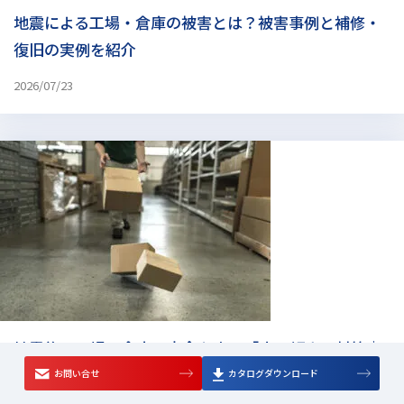
地震による工場・倉庫の被害とは？被害事例と補修・
復旧の実例を紹介
2026/07/23
地震後の工場・倉庫の安全を守る「床の傾き」対策｜
原因の解明から最新の修正工法まで
お問い合せ
カタログダウンロード