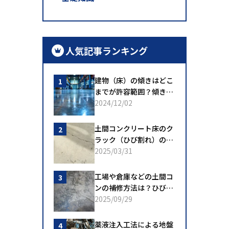
人気記事ランキング
建物（床）の傾きはどこ
までが許容範囲？傾きが
生まれる原因、補修方法
2024/12/02
について
土間コンクリート床のク
ラック（ひび割れ）の原
因は？種類別の対処方法
2025/03/31
と注意点
工場や倉庫などの土間コ
ンの補修方法は？ひび割
れ・剥離・たわみ・傾斜
2025/09/29
など
薬液注入工法による地盤