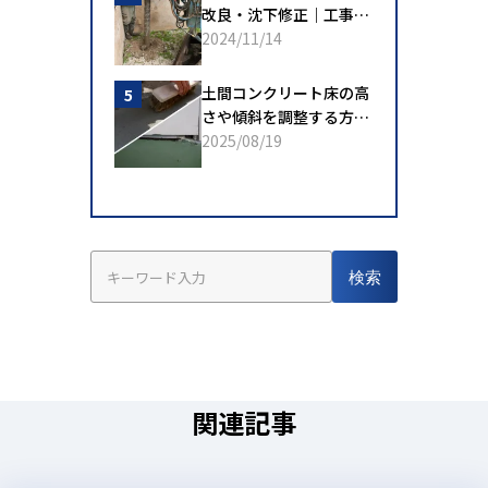
改良・沈下修正｜工事内
容や他工法との違い
2024/11/14
土間コンクリート床の高
さや傾斜を調整する方法
は？工事内容や依頼先に
2025/08/19
ついて
検索
関連記事