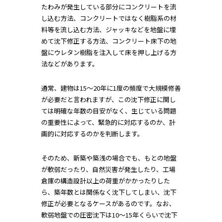
たわみが発生している部分にコンクリートを流
し込む方法、コンクリートではなく樹脂系の材
料等を流し込む方法、ジャッキなどを地盤に埋
めて沈下修正する方法、コンクリート床下の地
盤にウレタン樹脂を注入して床を押し上げる方
法などがあります。
通常、建物は15〜20年に1度の頻度で大規模修善
が必要だと言われますが、この沈下修正に関し
ては明確な年数の目安がなく、生じている問題
の重要性によって、緊急的に対応するのか、計
画的に対応するのかを判断します。
そのため、新築や築浅の場合でも、もとの地盤
が軟弱だったり、自然災害が発生したり、工場
倉庫の構造設計以上の荷重がかかったりした
ら、築年数とは関係なく沈下してしまい、沈下
修正が必要となるケースがあるのです。なお、
軟弱地盤での圧密沈下は10〜15年くらいで沈下