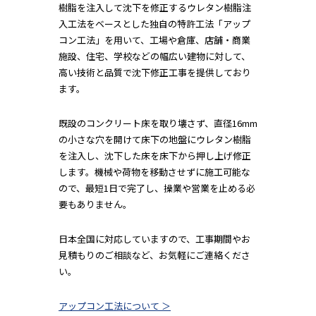
樹脂を注入して沈下を修正するウレタン樹脂注
入工法をベースとした独自の特許工法「アップ
コン工法」を用いて、工場や倉庫、店舗・商業
施設、住宅、学校などの幅広い建物に対して、
高い技術と品質で沈下修正工事を提供しており
ます。
既設のコンクリート床を取り壊さず、直径16mm
の小さな穴を開けて床下の地盤にウレタン樹脂
を注入し、沈下した床を床下から押し上げ修正
します。機械や荷物を移動させずに施工可能な
ので、最短1日で完了し、操業や営業を止める必
要もありません。
日本全国に対応していますので、工事期間やお
見積もりのご相談など、お気軽にご連絡くださ
い。
アップコン工法について ＞