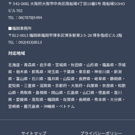
〒 542-0081 大阪府大阪市中央区南船場4丁目10番5号
南船場SOHO
ビル702
TEL：
06(7878)5494
■福岡事務所
〒812-0013 福岡県福岡市博多区博多駅東2-5-28
博多偕成ビル2階
TEL：
092(433)8513
対応地域
北海道・青森県・岩手県・宮城県・秋田県・山形県・福島県・茨城
県・栃木県・郡馬県・埼玉県・千葉県・東京都・神奈川県・新潟
県・富山県・石川県・福井県・山梨県・長野県・岐阜県・静岡県・
愛知県・三重県・滋賀県・京都府・大阪府・兵庫県・奈良県・和歌
山県・鳥取県・島根県・岡山県・広島県・山口県・徳島県・香川
県・愛媛県・高知県・福岡県・佐賀県・長崎県・熊本県・大分県・
宮崎県・鹿児島県・沖縄県・ベトナム
サイトマップ
プライバシーポリシー