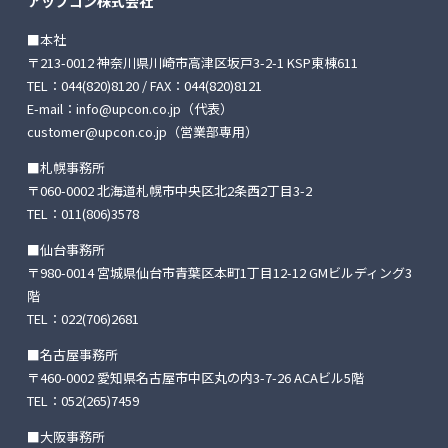
アップコン株式会社
■本社
〒213-0012 神奈川県川崎市高津区坂戸3-2-1 KSP東棟611
TEL：
044(820)8120
/ FAX：044(820)8121
E-mail：
info@upcon.co.jp
（代表）
customer@upcon.co.jp
（営業部専用）
■札幌事務所
〒060-0002 北海道札幌市中央区北2条西2丁目3-2
TEL：
011(806)3578
■仙台事務所
〒980-0014 宮城県仙台市青葉区本町1丁目12-12
GMビルディング3
階
TEL：
022(706)2681
■名古屋事務所
〒460-0002 愛知県名古屋市中区丸の内3-7-26
ACAビル5階
TEL：
052(265)7459
■大阪事務所