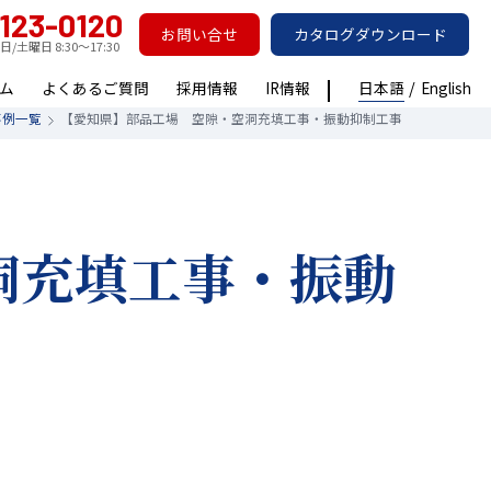
123-0120
お問い合せ
カタログダウンロード
日/土曜日
8:30～17:30
ム
よくあるご質問
採用情報
IR情報
日本語
English
事例一覧
【愛知県】部品工場 空隙・空洞充填工事・振動抑制工事
洞充填工事・振動