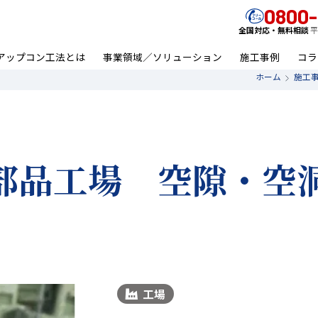
0800-
全国対応・無料相談
平
アップコン工法とは
事業領域／ソリューション
施工事例
コラ
ホーム
施工
部品工場 空隙・空
工場