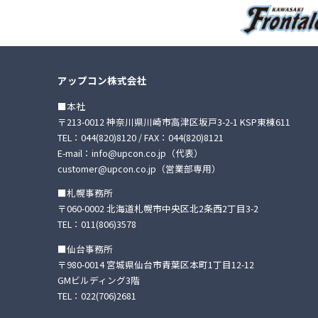
アップコン株式会社
■本社
〒213-0012 神奈川県川崎市高津区坂戸3-2-1 KSP東棟611
TEL：
044(820)8120
/ FAX：044(820)8121
E-mail：
info@upcon.co.jp
（代表）
customer@upcon.co.jp
（営業部専用）
■札幌事務所
〒060-0002 北海道札幌市中央区北2条西2丁目3-2
TEL：
011(806)3578
■仙台事務所
〒980-0014 宮城県仙台市青葉区本町1丁目12-12
GMビルディング3階
TEL：
022(706)2681