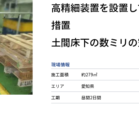
高精細装置を設置し
措置
土間床下の数ミリの
現場情報
施工面積
約279㎡
エリア
愛知県
工期
昼間2日間