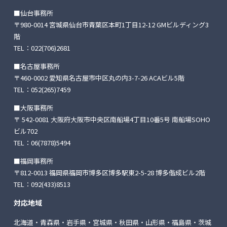
■仙台事務所
〒980-0014 宮城県仙台市青葉区本町1丁目12-12
GMビルディング3
階
TEL：
022(706)2681
■名古屋事務所
〒460-0002 愛知県名古屋市中区丸の内3-7-26
ACAビル5階
TEL：
052(265)7459
■大阪事務所
〒 542-0081 大阪府大阪市中央区南船場4丁目10番5号
南船場SOHO
ビル702
TEL：
06(7878)5494
■福岡事務所
〒812-0013 福岡県福岡市博多区博多駅東2-5-28
博多偕成ビル2階
TEL：
092(433)8513
対応地域
北海道・青森県・岩手県・宮城県・秋田県・山形県・福島県・茨城