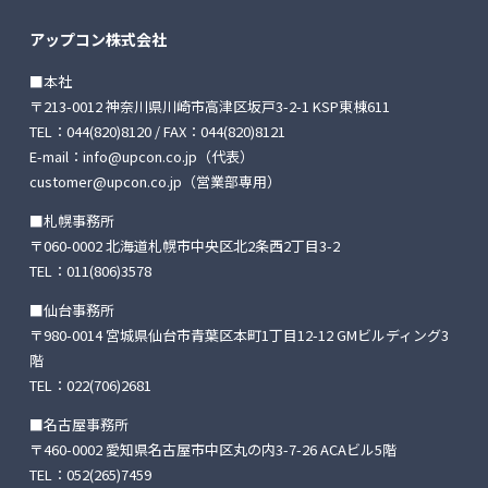
アップコン株式会社
■本社
〒213-0012 神奈川県川崎市高津区坂戸3-2-1 KSP東棟611
TEL：
044(820)8120
/ FAX：044(820)8121
E-mail：
info@upcon.co.jp
（代表）
customer@upcon.co.jp
（営業部専用）
■札幌事務所
〒060-0002 北海道札幌市中央区北2条西2丁目3-2
TEL：
011(806)3578
■仙台事務所
〒980-0014 宮城県仙台市青葉区本町1丁目12-12
GMビルディング3
階
TEL：
022(706)2681
■名古屋事務所
〒460-0002 愛知県名古屋市中区丸の内3-7-26
ACAビル5階
TEL：
052(265)7459