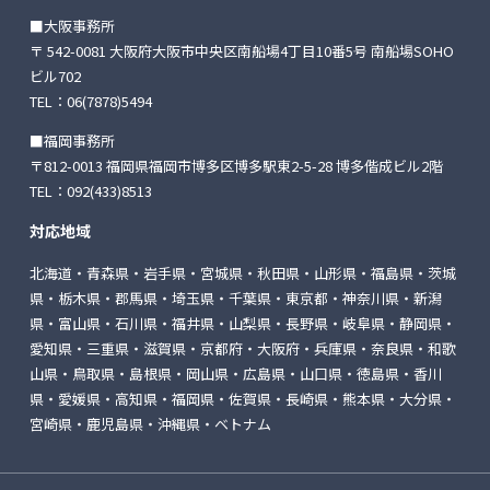
■大阪事務所
〒 542-0081 大阪府大阪市中央区南船場4丁目10番5号
南船場SOHO
ビル702
TEL：
06(7878)5494
■福岡事務所
〒812-0013 福岡県福岡市博多区博多駅東2-5-28
博多偕成ビル2階
TEL：
092(433)8513
対応地域
北海道・青森県・岩手県・宮城県・秋田県・山形県・福島県・茨城
県・栃木県・郡馬県・埼玉県・千葉県・東京都・神奈川県・新潟
県・富山県・石川県・福井県・山梨県・長野県・岐阜県・静岡県・
愛知県・三重県・滋賀県・京都府・大阪府・兵庫県・奈良県・和歌
山県・鳥取県・島根県・岡山県・広島県・山口県・徳島県・香川
県・愛媛県・高知県・福岡県・佐賀県・長崎県・熊本県・大分県・
宮崎県・鹿児島県・沖縄県・ベトナム