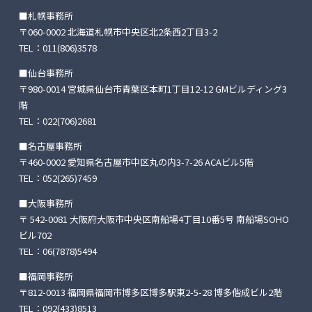
■札幌事務所
〒060-0002 北海道札幌市中央区北2条西2丁目3-2
TEL：
011(806)3578
■仙台事務所
〒980-0014 宮城県仙台市青葉区本町1丁目12-12
GMビルディング3
階
TEL：
022(706)2681
■名古屋事務所
〒460-0002 愛知県名古屋市中区丸の内3-7-26
ACAビル5階
TEL：
052(265)7459
■大阪事務所
〒 542-0081 大阪府大阪市中央区南船場4丁目10番5号
南船場SOHO
ビル702
TEL：
06(7878)5494
■福岡事務所
〒812-0013 福岡県福岡市博多区博多駅東2-5-28
博多偕成ビル2階
TEL：
092(433)8513