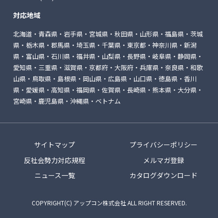
対応地域
北海道・青森県・岩手県・宮城県・秋田県・山形県・福島県・茨城
県・栃木県・郡馬県・埼玉県・千葉県・東京都・神奈川県・新潟
県・富山県・石川県・福井県・山梨県・長野県・岐阜県・静岡県・
愛知県・三重県・滋賀県・京都府・大阪府・兵庫県・奈良県・和歌
山県・鳥取県・島根県・岡山県・広島県・山口県・徳島県・香川
県・愛媛県・高知県・福岡県・佐賀県・長崎県・熊本県・大分県・
宮崎県・鹿児島県・沖縄県・ベトナム
サイトマップ
プライバシーポリシー
反社会勢力対応規程
メルマガ登録
ニュース一覧
カタログダウンロード
COPYRIGHT(C) アップコン株式会社 ALL RIGHT RESERVED.