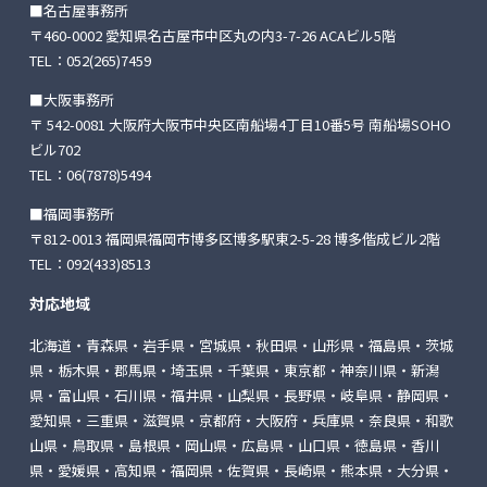
■名古屋事務所
〒460-0002 愛知県名古屋市中区丸の内3-7-26
ACAビル5階
TEL：
052(265)7459
■大阪事務所
〒 542-0081 大阪府大阪市中央区南船場4丁目10番5号
南船場SOHO
ビル702
TEL：
06(7878)5494
■福岡事務所
〒812-0013 福岡県福岡市博多区博多駅東2-5-28
博多偕成ビル2階
TEL：
092(433)8513
対応地域
北海道・青森県・岩手県・宮城県・秋田県・山形県・福島県・茨城
県・栃木県・郡馬県・埼玉県・千葉県・東京都・神奈川県・新潟
県・富山県・石川県・福井県・山梨県・長野県・岐阜県・静岡県・
愛知県・三重県・滋賀県・京都府・大阪府・兵庫県・奈良県・和歌
山県・鳥取県・島根県・岡山県・広島県・山口県・徳島県・香川
県・愛媛県・高知県・福岡県・佐賀県・長崎県・熊本県・大分県・