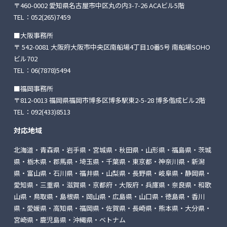
〒460-0002 愛知県名古屋市中区丸の内3-7-26
ACAビル5階
TEL：
052(265)7459
■大阪事務所
〒 542-0081 大阪府大阪市中央区南船場4丁目10番5号
南船場SOHO
ビル702
TEL：
06(7878)5494
■福岡事務所
〒812-0013 福岡県福岡市博多区博多駅東2-5-28
博多偕成ビル2階
TEL：
092(433)8513
対応地域
北海道・青森県・岩手県・宮城県・秋田県・山形県・福島県・茨城
県・栃木県・郡馬県・埼玉県・千葉県・東京都・神奈川県・新潟
県・富山県・石川県・福井県・山梨県・長野県・岐阜県・静岡県・
愛知県・三重県・滋賀県・京都府・大阪府・兵庫県・奈良県・和歌
山県・鳥取県・島根県・岡山県・広島県・山口県・徳島県・香川
県・愛媛県・高知県・福岡県・佐賀県・長崎県・熊本県・大分県・
宮崎県・鹿児島県・沖縄県・ベトナム