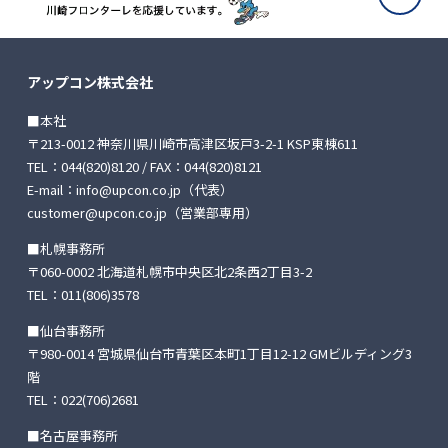
アップコン株式会社
■本社
〒213-0012 神奈川県川崎市高津区坂戸3-2-1 KSP東棟611
TEL：
044(820)8120
/ FAX：044(820)8121
E-mail：
info@upcon.co.jp
（代表）
customer@upcon.co.jp
（営業部専用）
■札幌事務所
〒060-0002 北海道札幌市中央区北2条西2丁目3-2
TEL：
011(806)3578
■仙台事務所
〒980-0014 宮城県仙台市青葉区本町1丁目12-12
GMビルディング3
階
TEL：
022(706)2681
■名古屋事務所