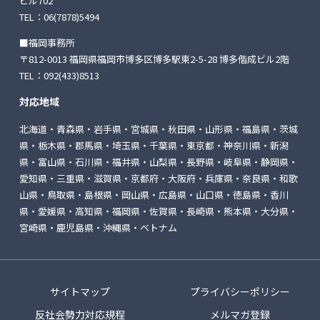
ビル702
TEL：
06(7878)5494
■福岡事務所
〒812-0013 福岡県福岡市博多区博多駅東2-5-28
博多偕成ビル2階
TEL：
092(433)8513
対応地域
北海道・青森県・岩手県・宮城県・秋田県・山形県・福島県・茨城
県・栃木県・郡馬県・埼玉県・千葉県・東京都・神奈川県・新潟
県・富山県・石川県・福井県・山梨県・長野県・岐阜県・静岡県・
愛知県・三重県・滋賀県・京都府・大阪府・兵庫県・奈良県・和歌
山県・鳥取県・島根県・岡山県・広島県・山口県・徳島県・香川
県・愛媛県・高知県・福岡県・佐賀県・長崎県・熊本県・大分県・
宮崎県・鹿児島県・沖縄県・ベトナム
サイトマップ
プライバシーポリシー
反社会勢力対応規程
メルマガ登録