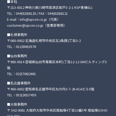
■本社
〒213-0012 神奈川県川崎市高津区坂戸3-2-1 KSP東棟611
TEL：
044(820)8120
/ FAX：044(820)8121
E-mail：
info@upcon.co.jp
（代表）
customer@upcon.co.jp
（営業部専用）
■札幌事務所
〒060-0002 北海道札幌市中央区北2条西2丁目3-2
TEL：
011(806)3578
■仙台事務所
〒980-0014 宮城県仙台市青葉区本町1丁目12-12
GMビルディング3
階
TEL：
022(706)2681
■名古屋事務所
〒460-0002 愛知県名古屋市中区丸の内3-7-26
ACAビル5階
TEL：
052(265)7459
■大阪事務所
〒 542-0081 大阪府大阪市中央区南船場4丁目10番5号
南船場SOHO