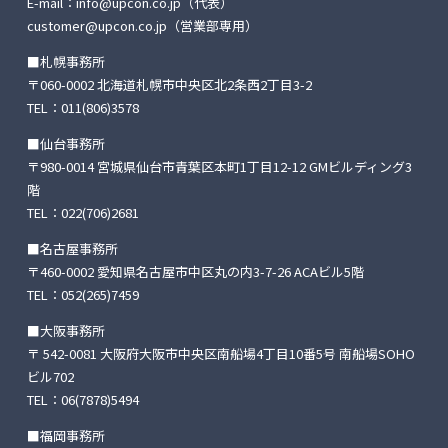
E-mail：
info@upcon.co.jp
（代表）
customer@upcon.co.jp
（営業部専用）
■札幌事務所
〒060-0002 北海道札幌市中央区北2条西2丁目3-2
TEL：
011(806)3578
■仙台事務所
〒980-0014 宮城県仙台市青葉区本町1丁目12-12
GMビルディング3
階
TEL：
022(706)2681
■名古屋事務所
〒460-0002 愛知県名古屋市中区丸の内3-7-26
ACAビル5階
TEL：
052(265)7459
■大阪事務所
〒 542-0081 大阪府大阪市中央区南船場4丁目10番5号
南船場SOHO
ビル702
TEL：
06(7878)5494
■福岡事務所