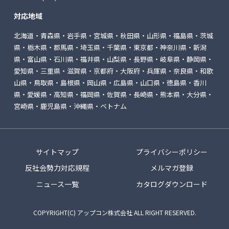
対応地域
北海道・青森県・岩手県・宮城県・秋田県・山形県・福島県・茨城
県・栃木県・郡馬県・埼玉県・千葉県・東京都・神奈川県・新潟
県・富山県・石川県・福井県・山梨県・長野県・岐阜県・静岡県・
愛知県・三重県・滋賀県・京都府・大阪府・兵庫県・奈良県・和歌
山県・鳥取県・島根県・岡山県・広島県・山口県・徳島県・香川
県・愛媛県・高知県・福岡県・佐賀県・長崎県・熊本県・大分県・
宮崎県・鹿児島県・沖縄県・ベトナム
サイトマップ
プライバシーポリシー
反社会勢力対応規程
メルマガ登録
ニュース一覧
カタログダウンロード
COPYRIGHT(C) アップコン株式会社 ALL RIGHT RESERVED.