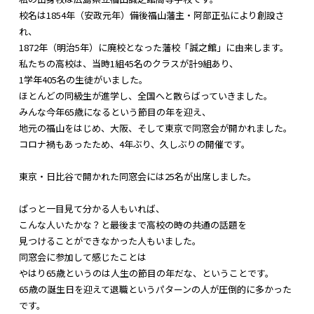
校名は1854年（安政元年）備後福山藩主・
阿部正弘により創設さ
れ、
1872年（明治5年）に廃校となった藩校「誠之館」
に由来します。
私たちの高校は、当時1組45名のクラスが計9組あり、
1学年405名の生徒がいました。
ほとんどの同級生が進学し、全国へと散らばっていきました。
みんな今年65歳になるという節目の年を迎え、
地元の福山をはじめ、大阪、そして東京で同窓会が開かれました。
コロナ禍もあったため、4年ぶり、久しぶりの開催です。
東京・日比谷で開かれた同窓会には25名が出席しました。
ぱっと一目見て分かる人もいれば、
こんな人いたかな？と最後まで高校の時の共通の話題を
見つけることができなかった人もいました。
同窓会に参加して感じたことは
やはり65歳というのは人生の節目の年だな、ということです。
65歳の誕生日を迎えて退職というパターンの人が圧倒的に多かっ
た
です。