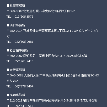
■札幌事務所
〒060-0002 北海道札幌市中央区北2条西2丁目3-2
TEL：
011(806)3578
■仙台事務所
〒980-0014 宮城県仙台市青葉区本町1丁目12-12
GMビルディング3
階
TEL：
022(706)2681
■名古屋事務所
〒460-0002 愛知県名古屋市中区丸の内3-7-26
ACAビル5階
TEL：
052(265)7459
■大阪事務所
〒 542-0081 大阪府大阪市中央区南船場4丁目10番5号
南船場SOHO
ビル702
TEL：
06(7878)5494
■福岡事務所
〒812-0013 福岡県福岡市博多区博多駅東2-5-28
博多偕成ビル2階
TEL：
092(433)8513