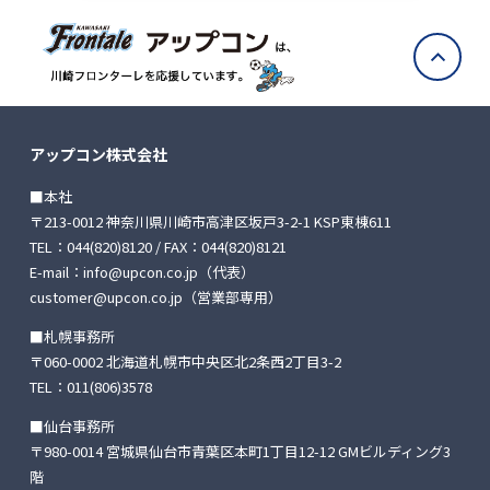
アップコン株式会社
■本社
〒213-0012 神奈川県川崎市高津区坂戸3-2-1 KSP東棟611
TEL：
044(820)8120
/ FAX：044(820)8121
E-mail：
info@upcon.co.jp
（代表）
customer@upcon.co.jp
（営業部専用）
■札幌事務所
〒060-0002 北海道札幌市中央区北2条西2丁目3-2
TEL：
011(806)3578
■仙台事務所
〒980-0014 宮城県仙台市青葉区本町1丁目12-12
GMビルディング3
階