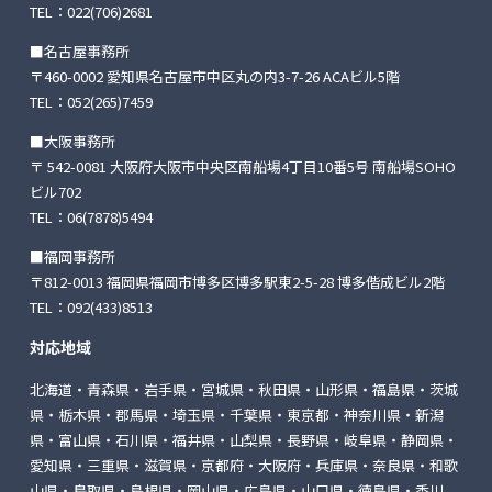
TEL：
022(706)2681
■名古屋事務所
〒460-0002 愛知県名古屋市中区丸の内3-7-26
ACAビル5階
TEL：
052(265)7459
■大阪事務所
〒 542-0081 大阪府大阪市中央区南船場4丁目10番5号
南船場SOHO
ビル702
TEL：
06(7878)5494
■福岡事務所
〒812-0013 福岡県福岡市博多区博多駅東2-5-28
博多偕成ビル2階
TEL：
092(433)8513
対応地域
北海道・青森県・岩手県・宮城県・秋田県・山形県・福島県・茨城
県・栃木県・郡馬県・埼玉県・千葉県・東京都・神奈川県・新潟
県・富山県・石川県・福井県・山梨県・長野県・岐阜県・静岡県・
愛知県・三重県・滋賀県・京都府・大阪府・兵庫県・奈良県・和歌
山県・鳥取県・島根県・岡山県・広島県・山口県・徳島県・香川