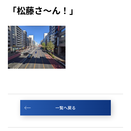
「松藤さ～ん！」
一覧へ戻る