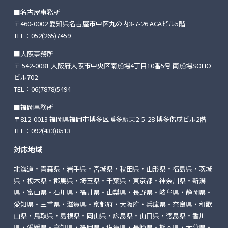
■名古屋事務所
〒460-0002 愛知県名古屋市中区丸の内3-7-26
ACAビル5階
TEL：
052(265)7459
■大阪事務所
〒 542-0081 大阪府大阪市中央区南船場4丁目10番5号
南船場SOHO
ビル702
TEL：
06(7878)5494
■福岡事務所
〒812-0013 福岡県福岡市博多区博多駅東2-5-28
博多偕成ビル2階
TEL：
092(433)8513
対応地域
北海道・青森県・岩手県・宮城県・秋田県・山形県・福島県・茨城
県・栃木県・郡馬県・埼玉県・千葉県・東京都・神奈川県・新潟
県・富山県・石川県・福井県・山梨県・長野県・岐阜県・静岡県・
愛知県・三重県・滋賀県・京都府・大阪府・兵庫県・奈良県・和歌
山県・鳥取県・島根県・岡山県・広島県・山口県・徳島県・香川
県・愛媛県・高知県・福岡県・佐賀県・長崎県・熊本県・大分県・