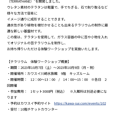
（TERRATHANE）”を開発しました。
ウレタン素材のテラタンは軽量で、手でちぎる、石で削り取るなど
様々な方法で容易に
イメージ通りに成形することできます。
通水性があり植物を根付かせることも出来るテラリウムの制作に最
適な新しい基盤材です。
この度は、テラタンを使用して、ガラス容器の中に苔や小物を入れ
てオリジナルの苔テラリウムを制作し、
お持ち帰りいただける体験ワークショップを実施いたします。
【テラリウム 体験ワークショップ概要】
・期間：2023年10月7日（土）～2023年10月9日（月・祝）
・開催場所：カワスイ川崎水族館 9階 キッズルーム
・開催時間： 12：00～13：00 / 14：00～15：00 ※各日 2
回開催
・参加費用： 1セット3000円（税込） ※入館料は別途必要にな
ります
・予約はカワスイ予約サイト
https://kawa-sui.com/events/102
・受付：10階チケットカウンター